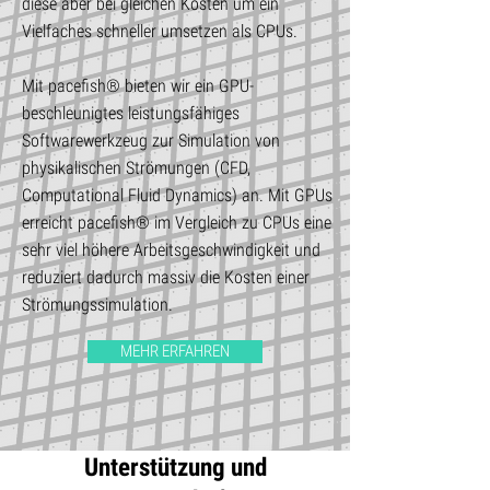
diese aber bei gleichen Kosten um ein
Vielfaches schneller umsetzen als CPUs.
Mit pacefish® bieten wir ein GPU-
beschleunigtes leistungsfähiges
Softwarewerkzeug zur Simulation von
physikalischen Strömungen (CFD,
Computational Fluid Dynamics) an. Mit GPUs
erreicht pacefish® im Vergleich zu CPUs eine
sehr viel höhere Arbeitsgeschwindigkeit und
reduziert dadurch massiv die Kosten einer
Strömungssimulation.
MEHR ERFAHREN
Unterstützung und